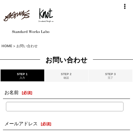
HOME
>
お問い合わせ
お問い合わせ
STEP 1
STEP 2
STEP 3
入力
確認
完了
お名前
[
必須
]
メールアドレス
[
必須
]