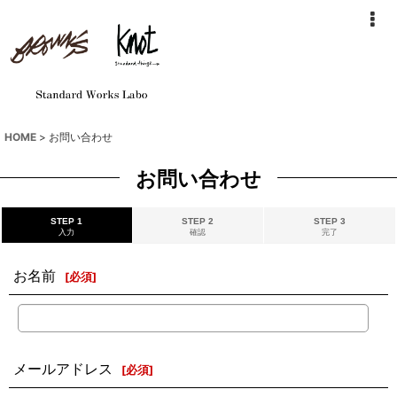
HOME
>
お問い合わせ
お問い合わせ
STEP 1
STEP 2
STEP 3
入力
確認
完了
お名前
[
必須
]
メールアドレス
[
必須
]