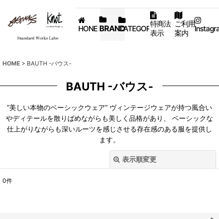
特商法
ご利用
BRAND
HONE
CATEGORY
Instagr
表示
案内
HOME
>
BAUTH -バウス-
BAUTH -バウス-
“美しい本物のベーシックウェア” ヴィンテージウェアが持つ風合い
やディテールを散りばめながらも美しく品格があり、 ベーシックな
仕上がりながらも深いルーツを感じさせる存在感のある服を提供し
ます。
表示順変更
閉じる
0
件
表示数
:
並び順
: