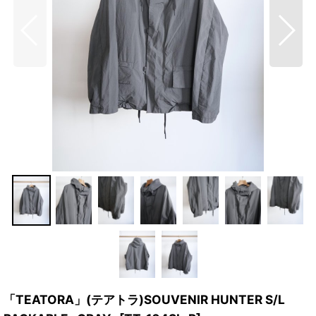
「TEATORA」(テアトラ)SOUVENIR HUNTER S/L