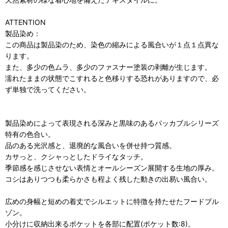
ATTENTION
製品染め：
この商品は製品染のため、染色の縮みによる風合いが１点１点異な
ります。
また、多少の色ムラ、多少のファスナー塗装の剥離が生じます。
濡れたままの状態でこすれると色移りする恐れがありますので、必
ず単独で洗ってください。
製品染めによって表現される深みと黒味のあるパッカブルシリーズ
特有の色合い。
品のある光沢感と、退廃的な風合いを併せ持つ質感。
カサっと、クシャっとしたドライなタッチ。
季節感を感じさせない表情とオールシーズン展開する生地の厚み。
コシはありつつも柔らかさも程よく残した動きの出易い風合い。
広めの身幅と短めの着丈でシルエットに特徴を持たせたフードブル
ゾン。
小分けに収納出来るポケットを各部に配置(ポケット数:8)。