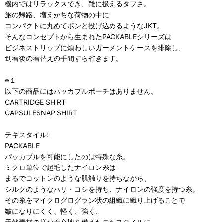
機内ではリラックスでき、雑に扱えるタフさ。
旅の帰路、増えがちな荷物の中に
コンパクトに丸めてポンと投げ込めるようなJKT。
そんなコンセプトから生まれたPACKABLEシリーズは
ビジネストリップに煩わしいガーメントケースを排除し、
到着後の着替えの手間すら省きます。
※１
以下の商品にはパッカブルポーチはありません。
CARTRIDGE SHIRT
CAPSULESNAP SHIRT
テキスタイル:
PACKABLE
パッカブルを可能にしたのは特殊な糸。
ミクロ単位で起毛したナイロン糸は
まるでコットンのような肌触りを持ちながら、
シルクのようなハリ・コシを持ち、ナイロンの強度を持つ糸。
その糸をマイクログログラン状の組織に織り上げることで
皺になりにくく、軽く、強く、
天然素材の様な着心地を備えたテキスタイルに。