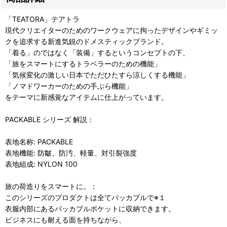
「TEATORA」テアトラ
現代クリエイターのためのワークウェアに拘ったデザインやギミッ
クを追求する新進気鋭のドメスティックブランド。
「着る」のではなく「装備」するというコンセプトの下、
「旅をスマートにするトラベラーのための機能」
「気候変化の激しい日本でただひたすら涼しくする機能」
「ノマドワーカーのための手ぶら機能」
をテーマに新感覚なアイテムに仕上がっています。
PACKABLE シリーズ 解説：
表地名称: PACKABLE
表地機能: 防皺、防汚、軽量、対引裂強度
表地組成: NYLON 100
旅の荷造りをスマートに。：
このシリーズのプロダクトは全てパッカブルで※１
衣服内部にあるパッカブルポケットに収納できます。
ビジネスにも耐える面を持ちながら、