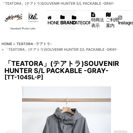
「TEATORA」(テアトラ)SOUVENIR HUNTER S/L PACKABLE -GRAY-
特商法
ご利用
BRAND
HONE
CATEGORY
Instagr
表示
案内
HOME
>
TEATORA -テアトラ-
>
「TEATORA」(テアトラ)SOUVENIR HUNTER S/L PACKABLE -GRAY-
「TEATORA」(テアトラ)SOUVENIR
HUNTER S/L PACKABLE -GRAY-
[
TT-104SL-P
]