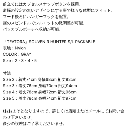
前立てにはカプセルスナップボタンを採用。
肩幅の設定の無いデザインにする事で様々な体型にフィット。
フード後ろにハンガーフックを配置。
裾のスピンドルでシルエットの微調整が可能。
パッカブルポーチへ収納が可能。
「TEATORA」SOUVENIR HUNTER S/L PACKABLE
表地：Nylon
COLOR：GRAY
Size：2・3・4・5
寸法
Size 2：着丈74cm 身幅68cm 裄丈92cm
Size 3：着丈76cm 身幅70cm 裄丈94cm
Size 4：着丈78cm 身幅72cm 裄丈96cm
Size 5：着丈78cm 身幅74cm 裄丈97cm
(おおよそとなりますので、詳しくは店頭またはメールにてお問い合
わせ下さいませ）
多少の誤差はご了承くださいませ。