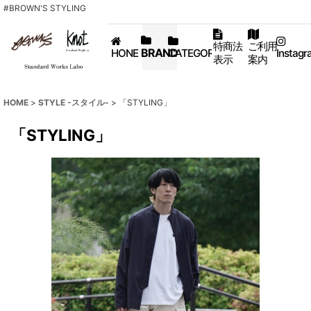
#BROWN'S STYLING
特商法
ご利用
BRAND
HONE
CATEGORY
Instagr
表示
案内
HOME
>
STYLE -スタイル-
>
「STYLING」
「STYLING」