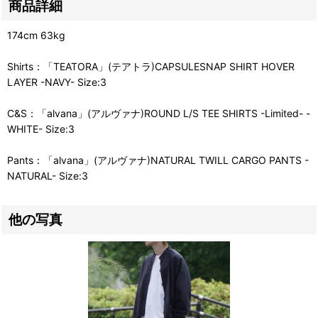
商品詳細
174cm 63kg
Shirts：「TEATORA」(テアトラ)CAPSULESNAP SHIRT HOVER
LAYER -NAVY- Size:3
C&S：「alvana」(アルヴァナ)ROUND L/S TEE SHIRTS -Limited- -
WHITE- Size:3
Pants：「alvana」(アルヴァナ)NATURAL TWILL CARGO PANTS -
NATURAL- Size:3
他の写真