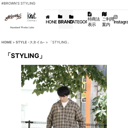
#BROWN'S STYLING
特商法
ご利用
BRAND
HONE
CATEGORY
Instagr
表示
案内
HOME
>
STYLE -スタイル-
>
「STYLING」
「STYLING」