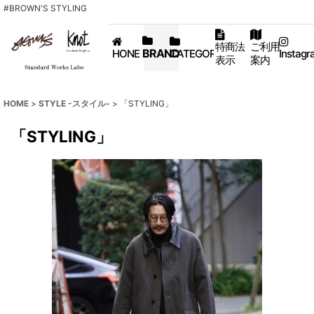
#BROWN'S STYLING
特商法
ご利用
BRAND
HONE
CATEGORY
Instagr
表示
案内
HOME
>
STYLE -スタイル-
>
「STYLING」
「STYLING」