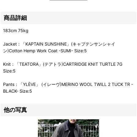
商品詳細
183cm 75kg
Jacket：「KAPTAIN SUNSHINE」(キャプテンサンシャイ
ン)Cotton Hemp Work Coat -SUMI- Size:5
Knit：「TEATORA」(テアトラ)CARTRIDGE KNIT TURTLE 7G
Size:5
Pants：「YLÈVE」 (イレーヴ)MERINO WOOL TWILL 2 TUCK TR -
BLACK- Size:5
他の写真