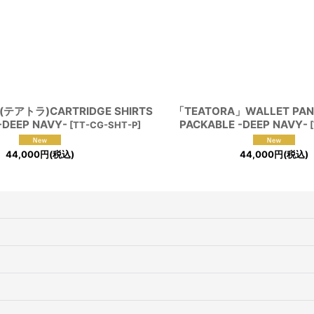
(テアトラ)CARTRIDGE SHIRTS
「TEATORA」WALLET PAN
-DEEP NAVY-
PACKABLE -DEEP NAVY-
[
TT-CG-SHT-P
]
[
44,000
円
(税込)
44,000
円
(税込)