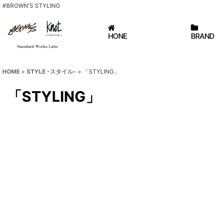
#BROWN'S STYLING
HONE
BRAND
HOME
>
STYLE -スタイル-
>
「STYLING」
「STYLING」