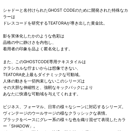
シャドーと名付けられたGHOST CODEのために開発された特殊なカ
ラーは
ドレスコードを研究するTEATORAが導き出した黄金比。
影を実体化したかのような色彩は
品格の中に静けさを内包し、
着用者の印象を品よく匿名化します。
また、このGHOSTCODE専用テキスタイルは
クラシカルな佇まいからは想像できない、
TEATORA史上最もダイナミックな可動域。
人体の動きを一切拘束しないこのシリーズは
その大胆な伸縮性と、強靭なキックバックにより
あなたに快適な可動域を与えてくれます。
ビジネス、フォーマル、日常の様々なシーンに対応するシリーズ。
ヴィンテージのウールサージの様なクラッシックな表情。
ブラックをベースにグレー系の様々な色を織り混ぜて表現したカラ
ー「SHADOW」。