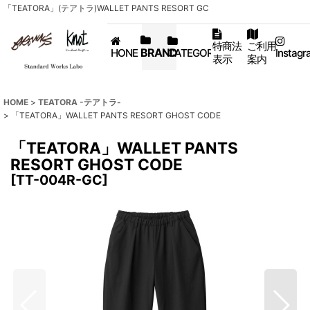
「TEATORA」(テアトラ)WALLET PANTS RESORT GC
特商法
ご利用
BRAND
HONE
CATEGORY
Instagr
表示
案内
HOME
>
TEATORA -テアトラ-
>
「TEATORA」WALLET PANTS RESORT GHOST CODE
「TEATORA」WALLET PANTS
RESORT GHOST CODE
[
TT-004R-GC
]