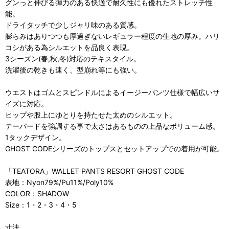
グンっと伸びる弾力のある快適で耐久性にも優れたストレッチ性
能。
ドライタッチで少しジャリ味のある質感。
膨らみはありつつも厚過ぎないレギュラー程度の生地の厚み。ハリ
コシがある為シルエットを品良く表現。
3シーズン(春,秋,冬)対応のテキスタイル。
洗濯後の乾きも速く、型崩れ等にも強い。
ウエストはゴムとスピンドルによるイージーパンツ仕様で幅広いサ
イズに対応。
ヒップや股上にゆとりを持たせた太めのシルエット。
テーパードを強調する事で太さはあるものの上品なボリューム感。
1タックデザイン。
GHOST CODEシリーズのトップスとセットアップでの着用が可能。
「TEATORA」WALLET PANTS RESORT GHOST CODE
表地：Nyon79%/Pu11%/Poly10%
COLOR：SHADOW
Size：1・2・3・4・5
寸法