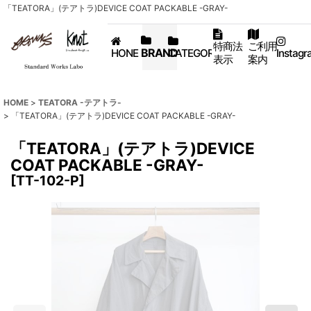
「TEATORA」(テアトラ)DEVICE COAT PACKABLE -GRAY-
特商法
ご利用
BRAND
HONE
CATEGORY
Instagr
表示
案内
HOME
>
TEATORA -テアトラ-
>
「TEATORA」(テアトラ)DEVICE COAT PACKABLE -GRAY-
「TEATORA」(テアトラ)DEVICE
COAT PACKABLE -GRAY-
[
TT-102-P
]