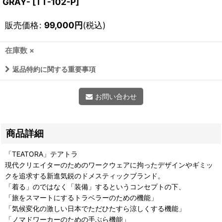
GRAY-
[
TT-102-P
]
販売価格
:
99,000
円
(税込)
在庫数 ×
返品特約に関する重要事項
お問い合わせ
商品詳細
「TEATORA」テアトラ
現代クリエイターのためのワークウェアに拘ったデザインやギミッ
クを追求する新進気鋭のドメスティックブランド。
「着る」のではなく「装備」するというコンセプトの下、
「旅をスマートにするトラベラーのための機能」
「気候変化の激しい日本でただひたすら涼しくする機能」
「ノマドワーカーのための手ぶら機能」