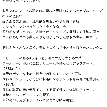
ず単独で洗ってください。
製品染めによって表現される深みと黒味のあるパッカブルシリーズ
特有の色合い。
品のある光沢感と、退廃的な風合いを併せ持つ質感。
カサっと、クシャっとしたドライなタッチ。
季節感を感じさせない表情とオールシーズン展開する生地の厚み。
コシはありつつも柔らかさも程よく残した動きの出易い風合い。
身幅をたっぷりと広く、着丈を長くしてゆとりを持たせたロングコ
ート。
ボリュームのあるAラインと、迫力のある大きめの襟。
アームホール部分に更にボリュームを持たせたアップデート。
(23SSから)
襟元はボタンを止める箇所で2通りのアレンジが可能。
大容量ポケットと小分けに収納出来るポケットを各部に配置(ポケッ
ト数:7)。
肩幅の設定の無いデザインにする事で様々な体型にフィット。
襟後ろにハンガーフックを配置。
内部のパッカブルポーチへそのまま収納が可能。