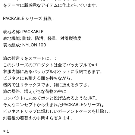
をテーマに新感覚なアイテムに仕上がっています。
PACKABLE シリーズ 解説：
表地名称: PACKABLE
表地機能: 防皺、防汚、軽量、対引裂強度
表地組成: NYLON 100
旅の荷造りをスマートに。：
このシリーズのプロダクトは全てパッカブルで※１
衣服内部にあるパッカブルポケットに収納できます。
ビジネスにも耐える面を持ちながら、
機内ではリラックスでき、雑に扱えるタフさ。
旅の帰路、増えがちな荷物の中に
コンパクトに丸めてポンと投げ込めるようなJKT。
そんなコンセプトから生まれたPACKABLEシリーズは
ビジネストリップに煩わしいガーメントケースを排除し、
到着後の着替えの手間すら省きます。
※１