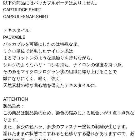
以下の商品にはパッカブルポーチはありません。
CARTRIDGE SHIRT
CAPSULESNAP SHIRT
テキスタイル:
PACKABLE
パッカブルを可能にしたのは特殊な糸。
ミクロ単位で起毛したナイロン糸は
まるでコットンのような肌触りを持ちながら、
シルクのようなハリ・コシを持ち、ナイロンの強度を持つ糸。
その糸をマイクログログラン状の組織に織り上げることで
皺になりにくく、軽く、強く、
天然素材の様な着心地を備えたテキスタイルに。
ATTENTION
製品染め：
この商品は製品染のため、染色の縮みによる風合いが１点１点異な
ります。
また、多少の色ムラ、多少のファスナー塗装の剥離が生じます。
濡れたままの状態でこすれると色移りする恐れがありますので、必