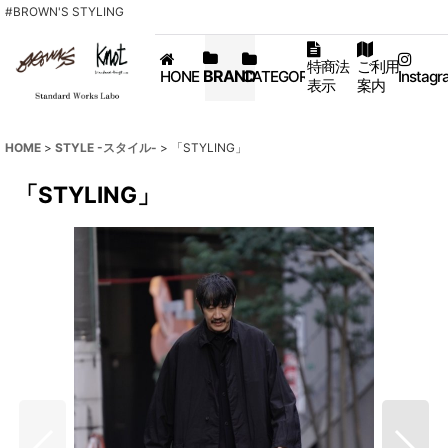
#BROWN'S STYLING
特商法
ご利用
BRAND
HONE
CATEGORY
Instagr
表示
案内
HOME
>
STYLE -スタイル-
>
「STYLING」
「STYLING」