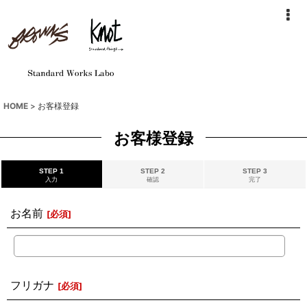
HOME
>
お客様登録
お客様登録
STEP 1
STEP 2
STEP 3
入力
確認
完了
お名前
[
必須
]
フリガナ
[
必須
]